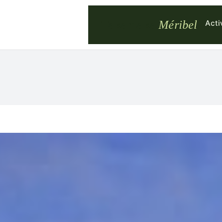
Acti
Takamaka
Méribel