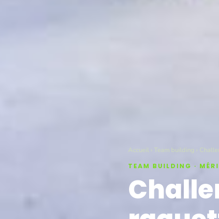
Accueil
›
Team building
› Challe
TEAM BUILDING · MÉRI
Challe