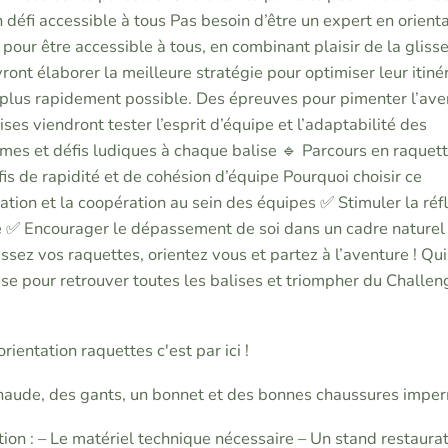
 défi accessible à tous Pas besoin d’être un expert en orient
pour être accessible à tous, en combinant plaisir de la glisse
ront élaborer la meilleure stratégie pour optimiser leur itinér
le plus rapidement possible. Des épreuves pour pimenter l’av
ses viendront tester l’esprit d’équipe et l’adaptabilité des
gmes et défis ludiques à chaque balise 🔹 Parcours en raquet
s de rapidité et de cohésion d’équipe Pourquoi choisir ce
ion et la coopération au sein des équipes ✅ Stimuler la réf
de ✅ Encourager le dépassement de soi dans un cadre naturel
ussez vos raquettes, orientez vous et partez à l’aventure ! Qui
euse pour retrouver toutes les balises et triompher du Challen
rientation raquettes c'est par ici !
aude, des gants, un bonnet et des bonnes chaussures impe
on : – Le matériel technique nécessaire – Un stand restaurat