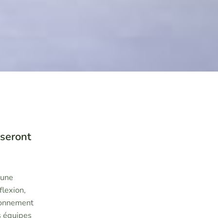
 seront
 une
flexion,
ironnement
s équipes