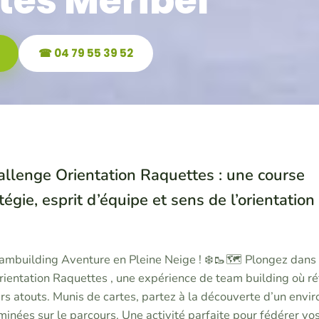
tes Méribel
☎ 04 79 55 39 52
hallenge Orientation Raquettes : une course
égie, esprit d’équipe et sens de l’orientation
ambuilding Aventure en Pleine Neige ! ❄️🥾🗺️ Plongez dans
ientation Raquettes , une expérience de team building où ré
rs atouts. Munis de cartes, partez à la découverte d’un env
minées sur le parcours. Une activité parfaite pour fédérer vo