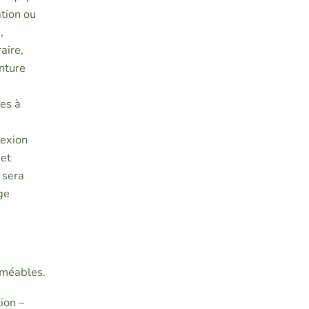
ation ou
,
aire,
enture
tes à
lexion
 et
 sera
ge
rméables.
ion –