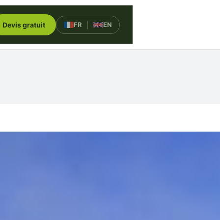
Devis gratuit
FR
|
EN