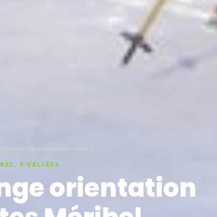
nge orientation raquettes Méribel
BEL, 3 VALLÉES
nge orientation