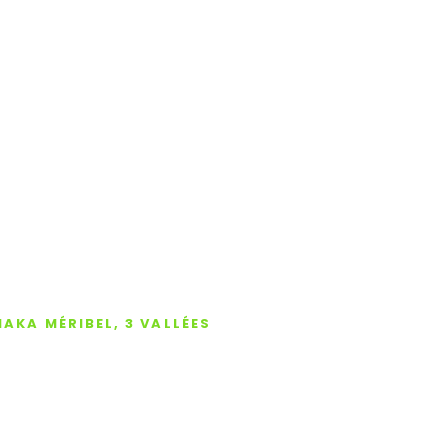
AKA MÉRIBEL, 3 VALLÉES
s de votre projet 
el