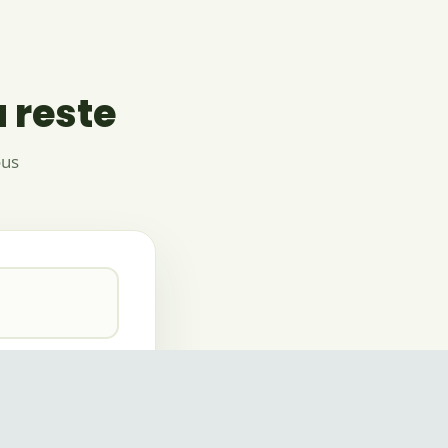
 reste
ous