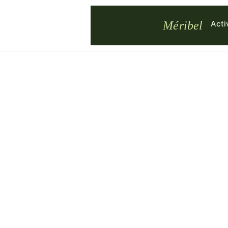
Acti
Takamaka
Méribel