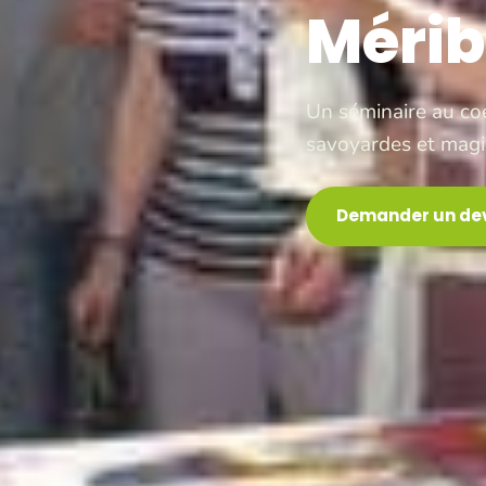
Mérib
Un séminaire au coeu
savoyardes et magie
Demander un dev