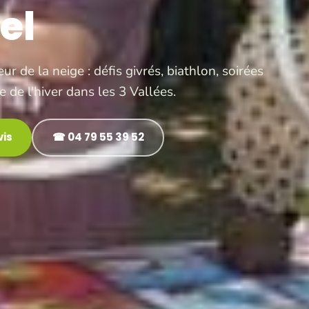
el
r de la neige : défis givrés, biathlon, soirées
 de l'hiver dans les 3 Vallées.
is
☎ 04 79 55 39 52