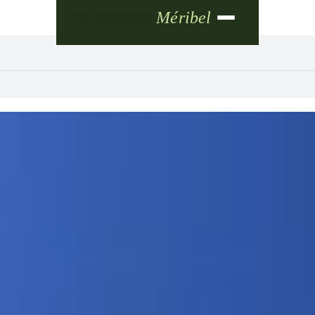
Takamaka
Méribel