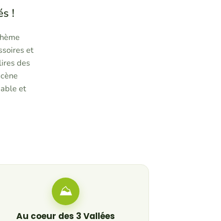
s !
 thème
ssoires et
lires des
scène
iable et
⛰
Au coeur des 3 Vallées