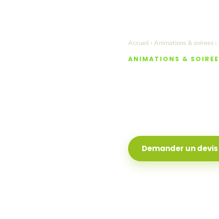
Accueil
›
Animations & soirees
› 
ANIMATIONS & SOIREES
Soirée 
Photoca
Demander un devis