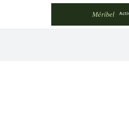
Acti
Takamaka
Méribel