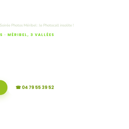
Soirée Photos Méribel : le Photocall insolite !
 · MÉRIBEL, 3 VALLÉES
Photos Méribel : 
ll insolite !
☎ 04 79 55 39 52