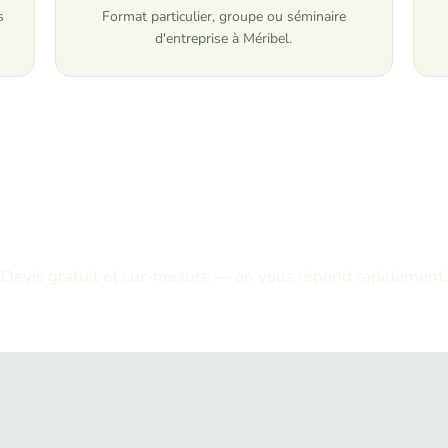
s
Format particulier, groupe ou séminaire
d'entreprise à Méribel.
e Soirée Photos Méribel 
insolite ! à Méribel ?
Devis gratuit et sur-mesure — on vous répond rapidement.
☎ 04 79 55 39 52
✉ anouchka@takamaka.fr
Demander un devis gratuit